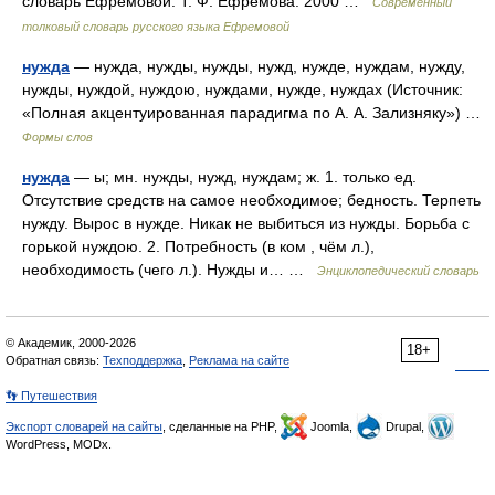
словарь Ефремовой. Т. Ф. Ефремова. 2000 …
Современный
толковый словарь русского языка Ефремовой
нужда
— нужда, нужды, нужды, нужд, нужде, нуждам, нужду,
нужды, нуждой, нуждою, нуждами, нужде, нуждах (Источник:
«Полная акцентуированная парадигма по А. А. Зализняку») …
Формы слов
нужда
— ы; мн. нужды, нужд, нуждам; ж. 1. только ед.
Отсутствие средств на самое необходимое; бедность. Терпеть
нужду. Вырос в нужде. Никак не выбиться из нужды. Борьба с
горькой нуждою. 2. Потребность (в ком , чём л.),
необходимость (чего л.). Нужды и… …
Энциклопедический словарь
© Академик, 2000-2026
18+
Обратная связь:
Техподдержка
,
Реклама на сайте
👣 Путешествия
Экспорт словарей на сайты
, сделанные на PHP,
Joomla,
Drupal,
WordPress, MODx.