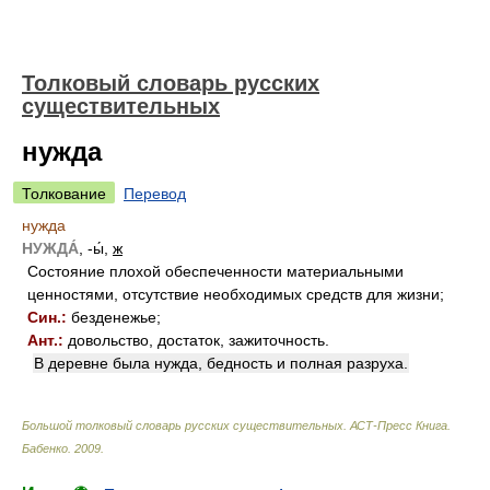
Толковый словарь русских
существительных
нужда
Толкование
Перевод
нужда
НУЖДА́
, -ы́,
ж
Состояние плохой обеспеченности материальными
ценностями, отсутствие необходимых средств для жизни;
Син.:
безденежье;
Ант.:
довольство, достаток, зажиточность.
В деревне была нужда, бедность и полная разруха.
Большой толковый словарь русских существительных. АСТ-Пресс Книга
.
Бабенко
.
2009
.