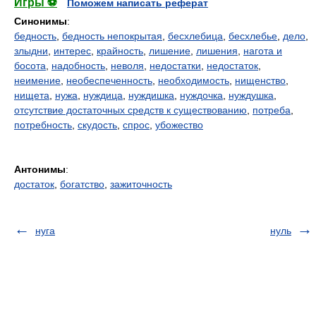
Игры ⚽
Поможем написать реферат
Синонимы
:
бедность
,
бедность непокрытая
,
бесхлебица
,
бесхлебье
,
дело
,
злыдни
,
интерес
,
крайность
,
лишение
,
лишения
,
нагота и
босота
,
надобность
,
неволя
,
недостатки
,
недостаток
,
неимение
,
необеспеченность
,
необходимость
,
нищенство
,
нищета
,
нужа
,
нуждица
,
нуждишка
,
нуждочка
,
нуждушка
,
отсутствие достаточных средств к существованию
,
потреба
,
потребность
,
скудость
,
спрос
,
убожество
Антонимы
:
достаток
,
богатство
,
зажиточность
нуга
нуль