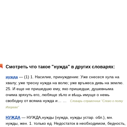
Смотреть что такое "нужда" в других словарях:
нужда
— (1) 1. Насилие, принуждение: Уже снесеся хула на
хвалу; уже тресну нужда на волю; уже връжеса дивь на землю.
25. И еще не пришедшю ему, яко пришедши, душевныма
очима зряхуть его, любяще зѣло и вѣщь имуще о немь
свободну от всякиа нужда и… …
Словарь-справочник "Слово о полку
Игореве"
НУЖДА
— НУЖДА,нужды (нужда, нужды устар. обл.), мн.
нужды, жен. 1. только ед. Недостаток в необходимом, бедность,