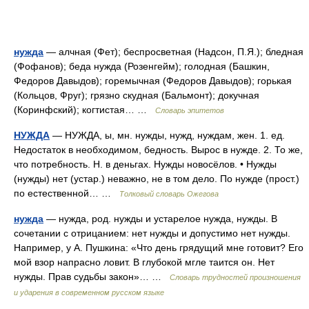
нужда
— алчная (Фет); беспросветная (Надсон, П.Я.); бледная
(Фофанов); беда нужда (Розенгейм); голодная (Башкин,
Федоров Давыдов); горемычная (Федоров Давыдов); горькая
(Кольцов, Фруг); грязно скудная (Бальмонт); докучная
(Коринфский); когтистая… …
Словарь эпитетов
НУЖДА
— НУЖДА, ы, мн. нужды, нужд, нуждам, жен. 1. ед.
Недостаток в необходимом, бедность. Вырос в нужде. 2. То же,
что потребность. Н. в деньгах. Нужды новосёлов. • Нужды
(нужды) нет (устар.) неважно, не в том дело. По нужде (прост.)
по естественной… …
Толковый словарь Ожегова
нужда
— нужда, род. нужды и устарелое нужда, нужды. В
сочетании с отрицанием: нет нужды и допустимо нет нужды.
Например, у А. Пушкина: «Что день грядущий мне готовит? Его
мой взор напрасно ловит. В глубокой мгле таится он. Нет
нужды. Прав судьбы закон»… …
Словарь трудностей произношения
и ударения в современном русском языке